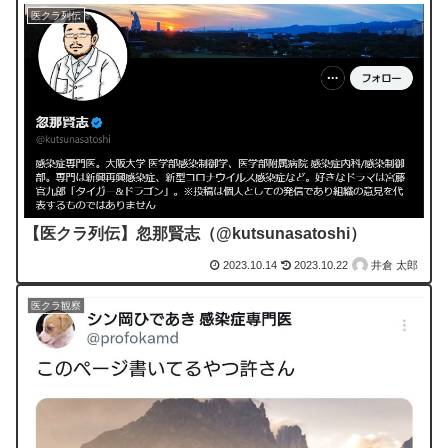
医クラ列伝
【医クラ列伝】忽那賢志（@kutsunasatoshi）
2023.10.14
2023.10.22
井倉 太郎
医クラ観察