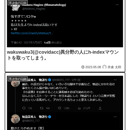
医クラの記録
wakuwaku3(@covidacc)異分野の人にh-indexマウン
トを取ってしまう。
2023.05.08
井倉 太郎
医クラの記録