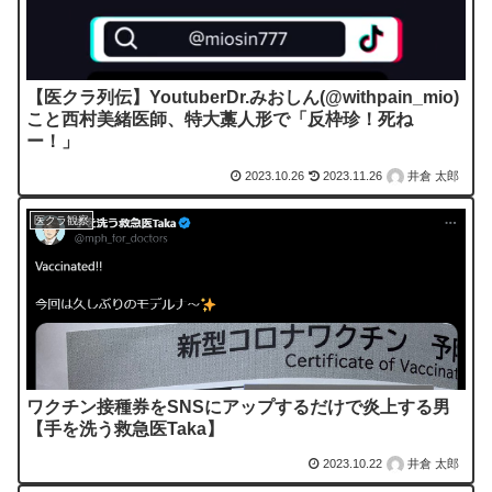
【医クラ列伝】YoutuberDr.みおしん(@withpain_mio)
こと西村美緒医師、特大藁人形で「反枠珍！死ね
ー！」
2023.10.26
2023.11.26
井倉 太郎
医クラ観察
ワクチン接種券をSNSにアップするだけで炎上する男
【手を洗う救急医Taka】
2023.10.22
井倉 太郎