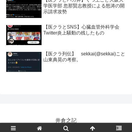
学医学部 忽那賢志教授による怒涛の開
示請求攻勢
【医クラとSNS】心臓血管外科学会
Twitter炎上騒動の残したもの
【医クラ列伝】 sekkai(@sekkai)こと
山東典晃の考察。
井倉之記
© 2022 井倉之記.