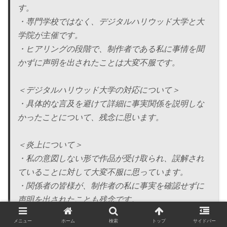
す。
・専門学校ではなく、デジタルハリウッド大学と大
学院が主催です。
・ヒアリングの段階で、制作者である私に事情を聞
かずに声明を出されたことは大変不服です。
＜デジタルハリウッド大学の対応について＞
・具体的な言及を避けて詳細に事実関係を説明しな
かったことについて、残念に思います。
＜炎上について＞
・私の意図しない形で作品が受け取られ、誤解され
ていることに対して大変不服に思っています。
・関係者の皆様が、制作者の私に事実を確認せずに
声明を出されたことも残念です。
・藁人形は講義において落合陽一先生から最優秀の
メニュー
ホーム
検索
トップ
サイドバー
評価をいただいた大切な作品であり、藁人形と西村