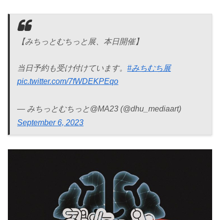
【みちっとむちっと展、本日開催】
当日予約も受け付けています。
#みちむち展
pic.twitter.com/7fWDEKPEqo
— みちっとむちっと@MA23 (@dhu_mediaart)
September 6, 2023