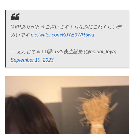
MVPありがとうございます！ちなみにこれくらいデ
カいです
pic.twitter.com/KdYE9WR5wd
— えんじてゃ❤️‍🔥🐱11/25夜生誕祭 (@noidol_teya)
September 10, 2023