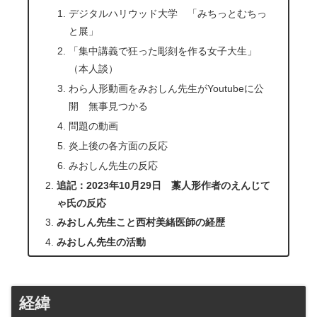
デジタルハリウッド大学 「みちっとむちっ
と展」
「集中講義で狂った彫刻を作る女子大生」
（本人談）
わら人形動画をみおしん先生がYoutubeに公
開 無事見つかる
問題の動画
炎上後の各方面の反応
みおしん先生の反応
追記：2023年10月29日 藁人形作者のえんじて
ゃ氏の反応
みおしん先生こと西村美緒医師の経歴
みおしん先生の活動
経緯