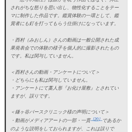
されがちな怒りを思い出し、物性化することをテー
マに制作した作品です。鑑賞体験の一環として、鑑
賞者にも釘を打ってもらう仕掛けになっています。
・西村（みおしん）さんの動画は一般公開された成
果発表会での体験の様子を個人的に撮影されたもの
です。私は関与していません。
＜西村さんの動画・アンケートについて＞
・どちらにも私は関与していません。
・アンケートにて藁人形『お化け屋敷』とされてい
ますが、誤りです。
＜鎌ヶ谷バースクリニック様の声明について＞
20
・動画がメディアアートの一部・一貫
であるか
のような説明をしておられますが、これは誤りで