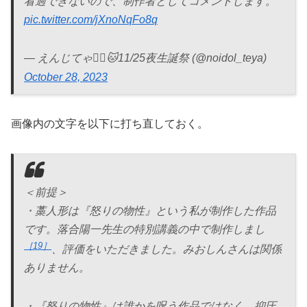
看過できないので、制作者としてコメントします。
pic.twitter.com/jXnoNqFo8q
— えんじてゃ❤️‍🔥🐱11/25夜生誕祭 (@noidol_teya)
October 28, 2023
画像内の文字を以下に打ち直しておく。
＜前提＞
・藁人形は『怒りの物性』という私が制作した作品
です。落合陽一先生の特別講義の中で制作しまし
19
、評価をいただきました。みおしんさんは関係
ありません。
・『怒りの物性』は誰かを呪う作品ではなく、抑圧