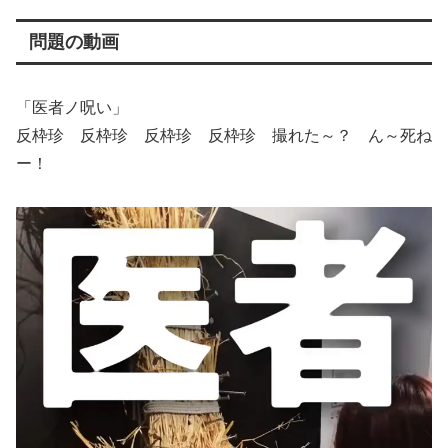
問題の動画
「医者ノ呪い」
反枠珍 反枠珍 反枠珍 反枠珍 撮れた～？ ん～死ね
ー！