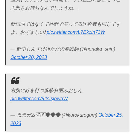
思想をお持ちなんでしょうね。。
動画内ではなくて外野で笑ってる医療者も同じです
よ。おぞましい❗️
pic.twitter.com/L7Ekzln73W
— 野中しんすけ@ただの看護師 (@nonaka_shin)
October 20, 2023
右胸に釘を打つ麻酔科医みおしん
pic.twitter.com/94sisjnwqW
— 黒黒ガム🇯🇵🗣️🗣️🗣️ (@kurokurogum)
October 25,
2023