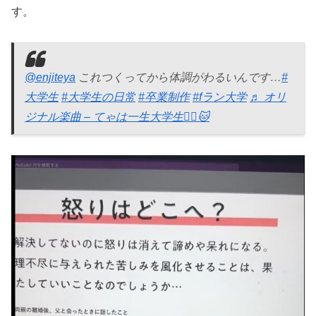
す。
@enjiteya
これつくってから体調がわるいんです…
#
大学生
#大学生の日常
#卒業制作
#fラン大学
♬ オリ
ジナル楽曲 – てゃは一生大学生❤️‍🔥🐱