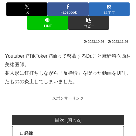
X
Facebook
はてブ
LINE
コピー
2023.10.26
2023.11.26
YoutuberでTikTokerで踊って啓蒙するDr,こと麻酔科医西村
美緒医師。
藁人形に釘打ちしながら「反枠珍」を呪った動画をUPし
たものの炎上してしまいました。
スポンサーリンク
目次
経緯