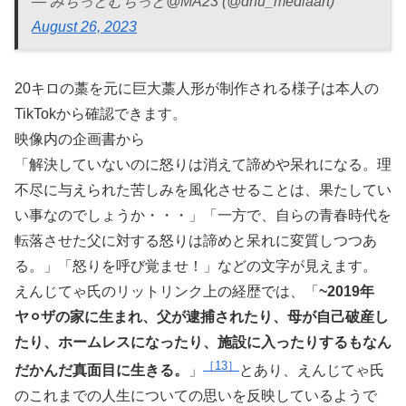
— みちっとむちっと@MA23 (@dhu_mediaart)
August 26, 2023
20キロの藁を元に巨大藁人形が制作される様子は本人の
TikTokから確認できます。
映像内の企画書から
「解決していないのに怒りは消えて諦めや呆れになる。理
不尽に与えられた苦しみを風化させることは、果たしてい
い事なのでしょうか・・・」「一方で、自らの青春時代を
転落させた父に対する怒りは諦めと呆れに変質しつつあ
る。」「怒りを呼び覚ませ！」などの文字が見えます。
えんじてゃ氏のリットリンク上の経歴では、「
~2019年
ヤ⚪︎ザの家に生まれ、父が逮捕されたり、母が自己破産し
たり、ホームレスになったり、施設に入ったりするもなん
13
だかんだ真面目に生きる。
」
とあり、えんじてゃ氏
のこれまでの人生についての思いを反映しているようで