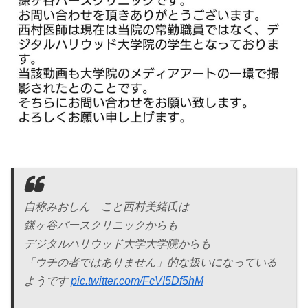
自称みおしん こと西村美緒氏は
鎌ヶ谷バースクリニックからも
デジタルハリウッド大学大学院からも
「ウチの者ではありません」的な扱いになっている
ようです
pic.twitter.com/FcVI5Df5hM