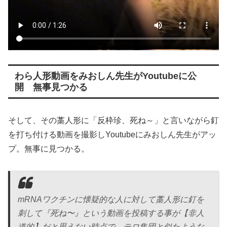
わら人形動画をみおしん先生がYoutubeに公
開 無事見つかる
そして、その藁人形に「反枠珍、死ね～」と言いながら釘
を打ち付ける動画を撮影しYoutubeにみおしん先生がアッ
プ。無事に見つかる。
mRNAワクチンに懐疑的な人に対して藁人形に釘を
刺して『死ね〜』という動画を投稿する事が【非人
道的】だと思えない時点で、テロ集団と似たような