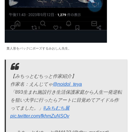
藁人形をバックにポーズするみおしん先生。
【みちっとむちっと作家紹介】
作家名：えんじてゃ
@noidol_teya
「893生まれ施設行き生活保護家庭から人生一発逆転
を狙い大学に行ったらアートに目覚めてアイドル作
ってました。」
#みちむち展
pic.twitter.com/fkhmZuNSOv