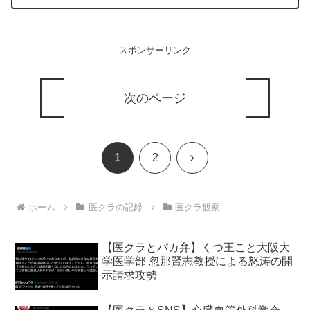
スポンサーリンク
次のページ
1
次
2
へ
ホーム
医クラの記録
医クラ観察
【医クラとパカ弁】くつ王こと大阪大
学医学部 忽那賢志教授による怒涛の開
示請求攻勢