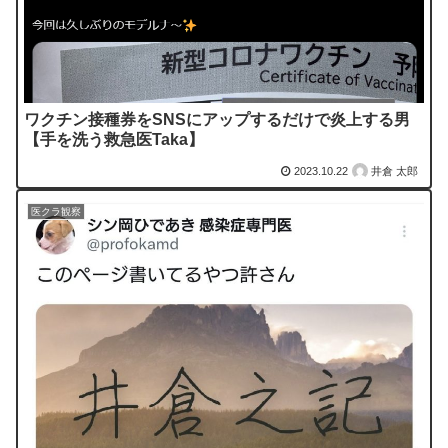
ワクチン接種券をSNSにアップするだけで炎上する男
【手を洗う救急医Taka】
2023.10.22
井倉 太郎
医クラ観察