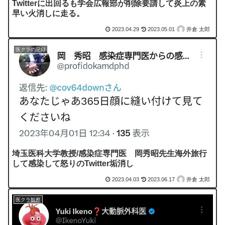
Twitterに出回るも学会広報部が削除要請して炎上の素
早い火消しに走る。
2023.04.29
2023.05.01
井倉 太郎
医クラの記録
埼玉医科大学教授/感染症専門医 岡秀昭先生海外旅行
して感染して怒りのTwitter垢消し
2023.04.03
2023.06.17
井倉 太郎
医クラ観察