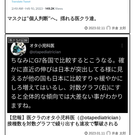
マスクは”個人判断”へ。揺れる医クラ達。
2023.02.11
井倉 太郎
医クラの記録
【悲報】医クラのオタ小児科医（@otapediatrician）
接種数を対数グラフで繰り出すも速攻で撃破される
2023.01.11
井倉 太郎