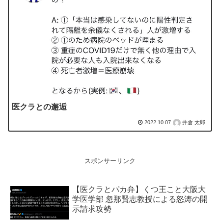
医クラとの邂逅
2022.10.07
井倉 太郎
スポンサーリンク
【医クラとパカ弁】くつ王こと大阪大
学医学部 忽那賢志教授による怒涛の開
示請求攻勢