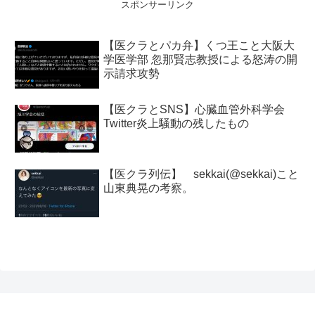
スポンサーリンク
【医クラとパカ弁】くつ王こと大阪大
学医学部 忽那賢志教授による怒涛の開
示請求攻勢
【医クラとSNS】心臓血管外科学会
Twitter炎上騒動の残したもの
【医クラ列伝】 sekkai(@sekkai)こと
山東典晃の考察。