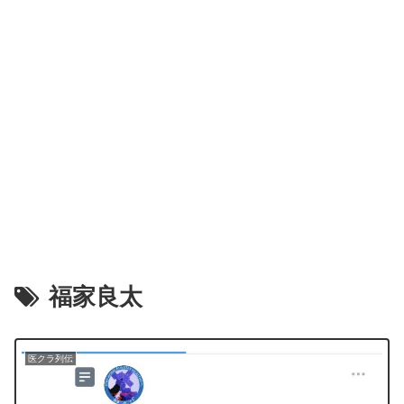
福家良太
医クラ列伝