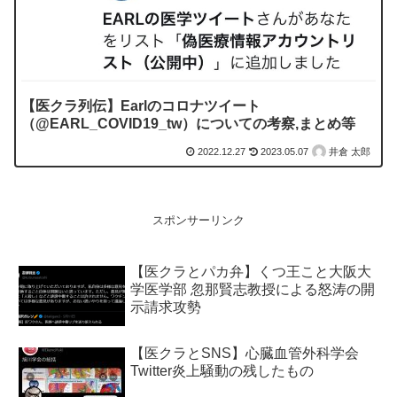
【医クラ列伝】Earlのコロナツイート
（@EARL_COVID19_tw）についての考察,まとめ等
2022.12.27
2023.05.07
井倉 太郎
スポンサーリンク
【医クラとパカ弁】くつ王こと大阪大
学医学部 忽那賢志教授による怒涛の開
示請求攻勢
【医クラとSNS】心臓血管外科学会
Twitter炎上騒動の残したもの