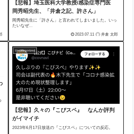
【悲報】埼玉医科大学教授/感染症専門医
岡秀昭先生、「井倉之記、許さん」
岡秀昭先生に「許さん」と言われてしまいました。いっ
たいなぜ...
郎
2023.07.11
井倉 太郎
Uncategorized
わ
つ
【悲報】久々の『こびスペ』 なんか評判
がイマイチ
2023年6月17日放送の『こびスペ』についての反応。