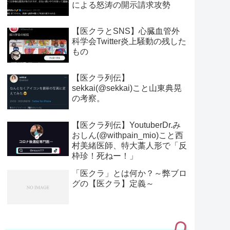
による怒涛の開示請求攻勢
【医クラとSNS】心臓血管外
科学会Twitter炎上騒動の残した
もの
【医クラ列伝】
sekkai(@sekkai)こと山東典晃
の考察。
【医クラ列伝】YoutuberDr.み
おしん(@withpain_mio)こと西
村美緒医師、特大藁人形で「反
枠珍！死ねー！」
「医クラ」とは何か？～弊ブロ
グの【医クラ】定義～