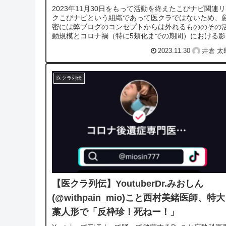
2023年11月30日をもって活動を終えたこびナビ関連
クこびナビという組織であって医クラではないため、
密には弊ブログのコンセプトからは外れるもののその
動規模とコロナ禍（特に5類化までの期間）における影
力の高さから、やはり言及しない...
2023.11.30
井倉 太
医クラ列伝
【医クラ列伝】YoutuberDr.みおしん
(@withpain_mio)こと西村美緒医師、特大
藁人形で「反枠珍！死ねー！」