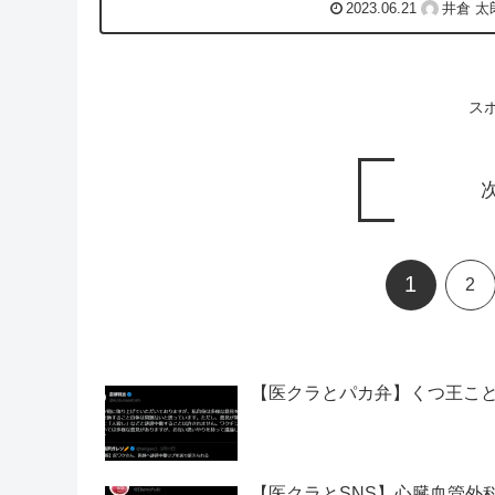
2023.06.21
井倉 太
ス
1
2
【医クラとパカ弁】くつ王こと
【医クラとSNS】心臓血管外科学