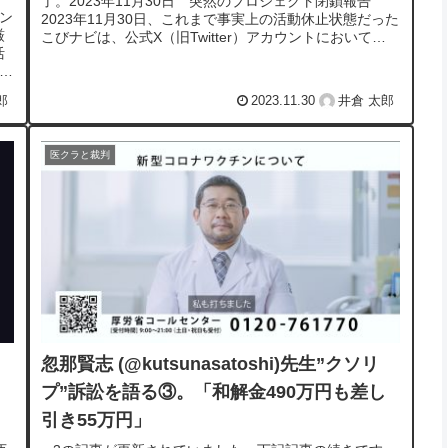
了。2023年11月30日 突然のプロジェクト閉鎖報告
リン
2023年11月30日、これまで事実上の活動休止状態だった
厳
こびナビは、公式X（旧Twitter）アカウントにおいて、
活
「2023年11月末を...
響
郎
2023.11.30
井倉 太郎
医クラと裁判
忽那賢志 (@kutsunasatoshi)先生”クソリ
プ”訴訟を語る③。「和解金490万円も差し
引き55万円」