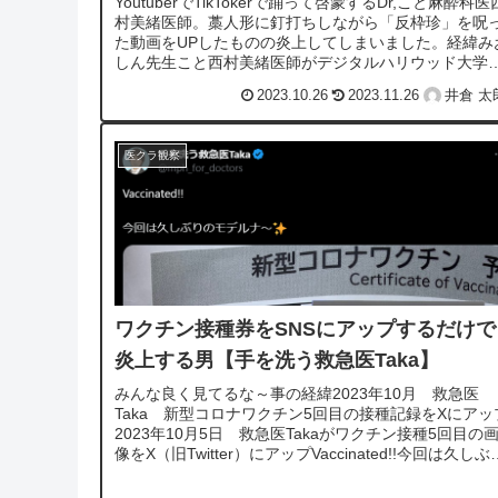
YoutuberでTikTokerで踊って啓蒙するDr,こと麻酔科医
村美緒医師。藁人形に釘打ちしながら「反枠珍」を呪
た動画をUPしたものの炎上してしまいました。経緯み
しん先生こと西村美緒医師がデジタルハリウッド大学
展示会にて、展示さ...
2023.10.26
2023.11.26
井倉 太
医クラ観察
ワクチン接種券をSNSにアップするだけで
炎上する男【手を洗う救急医Taka】
みんな良く見てるな～事の経緯2023年10月 救急医
Taka 新型コロナワクチン5回目の接種記録をXにアッ
2023年10月5日 救急医Takaがワクチン接種5回目の
像をX（旧Twitter）にアップVaccinated!!今回は久しぶ
り...