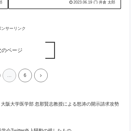
郎
2023.06.19
井倉 太郎
ポンサーリンク
次のページ
次
…
6
へ
大阪大学医学部 忽那賢志教授による怒涛の開示請求攻勢
会Twitter炎上騒動の残したもの