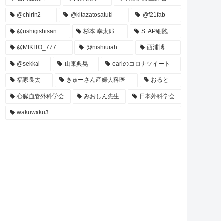
@chirin2
@kitazatosatuki
@f21fab
@ushigishisan
杉本 幸太郎
STAP細胞
@MIKITO_777
@nishiurah
西浦博
@sekkai
山東典晃
earlのコロナツイート
福家良太
きゅーさん産婦人科医
おると
心臓血管外科学会
みおしん先生
日本外科学会
wakuwaku3