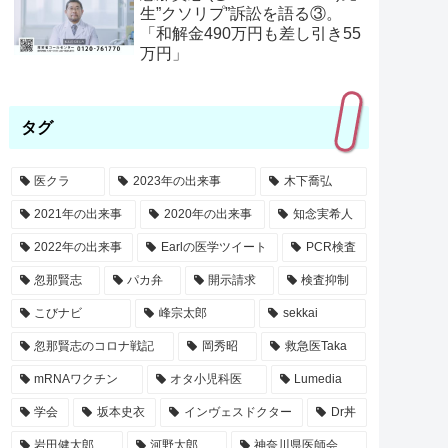
生”クソリプ”訴訟を語る③。
「和解金490万円も差し引き55
万円」
タグ
医クラ
2023年の出来事
木下喬弘
2021年の出来事
2020年の出来事
知念実希人
2022年の出来事
Earlの医学ツイート
PCR検査
忽那賢志
パカ弁
開示請求
検査抑制
こびナビ
峰宗太郎
sekkai
忽那賢志のコロナ戦記
岡秀昭
救急医Taka
mRNAワクチン
オタ小児科医
Lumedia
学会
坂本史衣
インヴェスドクター
Dr丼
岩田健太郎
河野太郎
神奈川県医師会