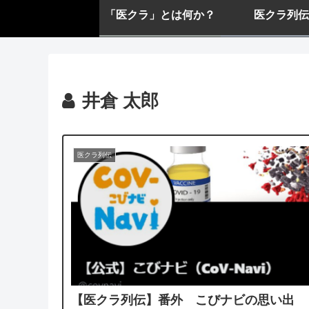
「医クラ」とは何か？
医クラ列伝
井倉 太郎
医クラ列伝
【医クラ列伝】番外 こびナビの思い出