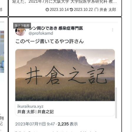
迎えた。2021年7月に大阪大学 大学院医学系研究科 教授
に着任ネット上...
郎
2023.10.14
2023.10.22
井倉 太郎
医クラ観察
。
翔
記
ル