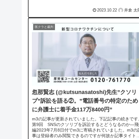
2023.10.22
井倉 太
医クラと裁判
忽那賢志 (@kutsunasatoshi)先生”クソリ
プ”訴訟を語る②。”電話番号の特定のため
に弁護士に着手金117万8400円”
m3の記事が更新されていました。下記記事の続きです
第9回 SNSのクソリプを訴訟するとどうなるのか―飛
編2023年7月8日付でm3に寄稿されていました。m3の
事は登録者のみ閲覧できるのですが何故か記事タイト