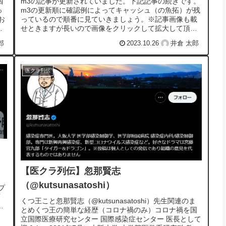
西
m3の記事が更新されていました。下記記事の続きです。
っ
m3の更新順に確認例によってキャッシュ（の魚拓）が残
お
っているので順番に見ていきましょう。※記事画像も載
の
せときますが長いので画像をクリックして拡大して頂き
たい。※くつ王のm3連載は色々なトピ...
郎
2023.10.26
井倉 太郎
医クラ列伝
【医クラ列伝】忽那賢志
（@kutsunasatoshi）
プ
画
くつ王こと忽那賢志（@kutsunasatoshi）先生関連のま
とめくつ王の簡単な経歴（コロナ禍のみ）コロナ禍を国
立国際医療研究センター 国際感染症センター 医長として