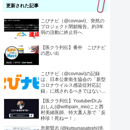
更新された記事
こびナビ（@covnavi)、突然の
プロジェクト閉鎖報告。約3年
弱の活動に終止符へ
【医クラ列伝】番外 こびナビ
の思い出
こびナビ（@covnavi)の記録
は、日本公衆衛生協会の「新型
コロナウイルス感染症対応記
録」に残されるべきではないの
か？
【医クラ列伝】YoutuberDr.み
おしん(@withpain_mio)こと西
村美緒医師、特大藁人形で「反
枠珍！死ねー！」
忽那賢志 (@kutsunasatoshi)先