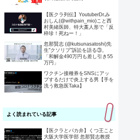
【医クラ列伝】YoutuberDr.み
おしん(@withpain_mio)こと西
村美緒医師、特大藁人形で「反
枠珍！死ねー！」
忽那賢志 (@kutsunasatoshi)先
生”クソリプ”訴訟を語る③。
「和解金490万円も差し引き55
万円」
ワクチン接種券をSNSにアッ
プするだけで炎上する男【手を
洗う救急医Taka】
よく読まれている記事
【医クラとパカ弁】くつ王こと
大阪大学医学部 忽那賢志教授