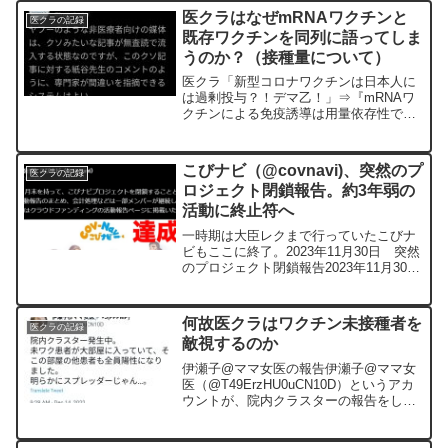
医クラはなぜmRNAワクチンと
医クラの記録
既存ワクチンを同列に語ってしま
うのか？（接種量について）
医クラ「新型コロナワクチンは日本人に
は過剰投与？！デマ乙！」⇒『mRNAワ
クチンによる免疫誘導は用量依存性であ
る事が分かっており、体格の小さな日本
人では欧米人と比較して｢相対的に過量投
与になっている｣事が確かです。』「ワク
こびナビ（@covnavi)、突然のプ
医クラの記録
チン副反応で死亡1...
ロジェクト閉鎖報告。約3年弱の
活動に終止符へ
一時期は大臣レクまで行っていたこびナ
ビもここに終了。2023年11月30日 突然
のプロジェクト閉鎖報告2023年11月30
日、これまで事実上の活動休止状態だっ
たこびナビは、公式X（旧Twitter）アカ
ウントにおいて、「2023年11月末を...
何故医クラはワクチン未接種者を
医クラの記録
敵視するのか
伊瀬子@ママ女医の報告伊瀬子@ママ女
医（@T49ErzHU0uCN10D）というアカ
ウントが、院内クラスターの報告をして
いました。院内クラスター発生中。未ワ
ク患者が大部屋に入っていて、そこの部