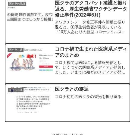
屋の他患者も全員陽性になりました。明
医クラのアクロバット擁護と振り
医クラの記録
らかにスプレ...
返る、厚生労働省ワクチンデータ
修正事件(2022年6月)
※ワクチンデータ修正事件を簡単に振り
返ると。①厚生労働省が発表している
「10万人あたりの新型コロナウイルスの
新規陽性者」のデータについて、ワクチ
ンを打った人の一部を「未接種扱い」に
していた。↓②ワクチンを接種した人を正
コロナ禍で生まれた医療系メディ
医クラ共通
しく分類すると、未接種...
アのまとめ
コロナ禍では医師による情報発信とし
て、いくつかの医療系メディアが勃興し
ました。いまでは殆どのメディアが発信
をしていませんが、何があったのか覚え
ておきましょう。コロナ専門家有志の会
おそらく最古参で2020年4月頃に出現。
医クラとの邂逅
医クラ共通
いくつかの媒体で発信を...
コロナ初期の医クラの栄光を振り返る