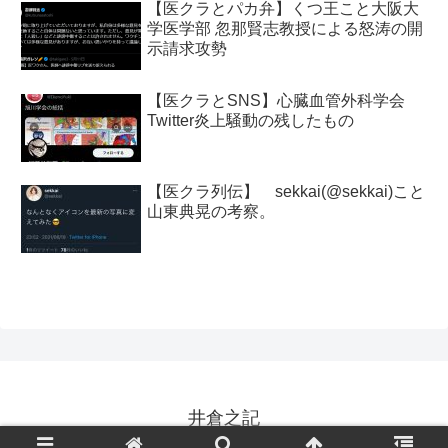
【医クラとパカ弁】くつ王こと大阪大
学医学部 忽那賢志教授による怒涛の開
示請求攻勢
【医クラとSNS】心臓血管外科学会
Twitter炎上騒動の残したもの
【医クラ列伝】 sekkai(@sekkai)こと
山東典晃の考察。
井倉之記
© 2022 井倉之記.