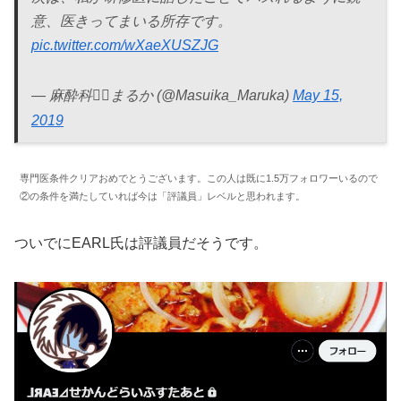
意、医きってまいる所存です。
pic.twitter.com/wXaeXUSZJG
— 麻酔科🏳️‍🌈まるか (@Masuika_Maruka)
May 15,
2019
専門医条件クリアおめでとうございます。この人は既に1.5万フォロワーいるので
②の条件を満たしていれば今は「評議員」レベルと思われます。
ついでにEARL氏は評議員だそうです。