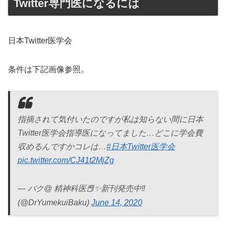
Twitter専門医になるには
日本Twitter医学会
条件は下記画像参照。
指摘されて気付いたのですが私は知らない間に日本
Twitter医学会指導医になってました…どこに学会費
収めるんですかコレは…
#日本Twitter医学会
pic.twitter.com/CJ41t2MjZg
— バク@ 精神科医📕✨新刊発売中‼️
(@DrYumekuiBaku)
June 14, 2020